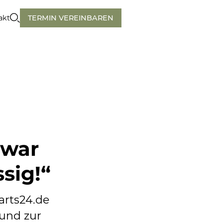
akt
TERMIN VEREINBAREN
 war
ssig!“
arts24.de
und zur