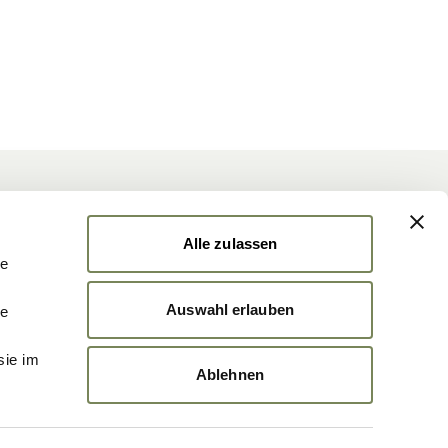
er
Alle zulassen
uf dem Laufenden mit News & Events
le
Auswahl erlauben
le
ABONNIEREN
Jetzt Berater
fragen
sie im
Ablehnen