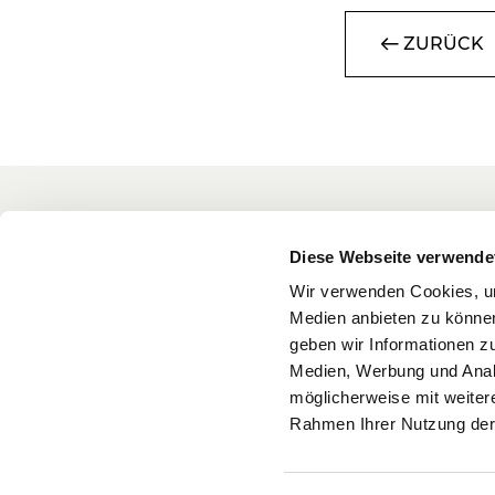
ZURÜCK
Concentro
Diese Webseite verwende
Insights
Die Concentro Management AG ist
Wir verwenden Cookies, um
Medien anbieten zu können
eine auf den Mittelstand fokussierte
Für Unter
geben wir Informationen z
Beratung mit 45+ Mitarbeitern und 4
Referenzen
Medien, Werbung und Analy
Standorten.
möglicherweise mit weiter
Events
Rahmen Ihrer Nutzung der