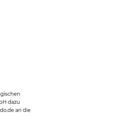
egischen
mbH dazu
ndo.de
an die