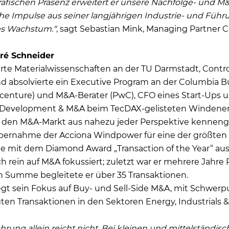
afischen Präsenz erweitert er unsere Nachfolge- und M
sche Impulse aus seiner langjährigen Industrie- und Füh
es Wachstum.“
, sagt Sebastian Mink, Managing Partner 
ré Schneider
rte Materialwissenschaften an der TU Darmstadt, Cont
 absolvierte ein Executive Program an der Columbia Bu
Accenture) und M&A-Berater (PwC), CFO eines Start-Ups u
e Development & M&A beim TecDAX-gelisteten Windenerg
r den M&A-Markt aus nahezu jeder Perspektive kenneng
bernahme der Acciona Windpower für eine der größten
e mit dem Diamond Award „Transaction of the Year“ au
h rein auf M&A fokussiert; zuletzt war er mehrere Jahre P
n Summe begleitete er über 35 Transaktionen.
egt sein Fokus auf Buy- und Sell-Side M&A, mit Schwerp
en Transaktionen in den Sektoren Energy, Industrials 
hrung allein reicht nicht. Bei kleinen und mittelständis