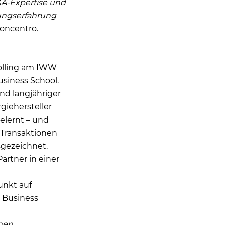
&A-Expertise und
rungserfahrung
Concentro.
rolling am IWW
siness School.
nd langjähriger
iehersteller
elernt – und
 Transaktionen
sgezeichnet.
artner in einer
unkt auf
& Business
chen