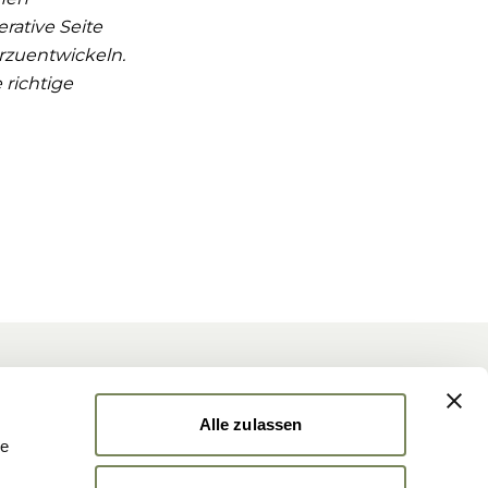
rative Seite
rzuentwickeln.
 richtige
er
Alle zulassen
uf dem Laufenden mit News & Events
le