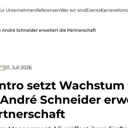
Für Unternehmen
Referenzen
Wer wir sind
Events
Karriere
Kont
e André Schneider erweitert die Partnerschaft
01. Juli 2026
tro setzt Wachstum f
 André Schneider erwe
rtnerschaft