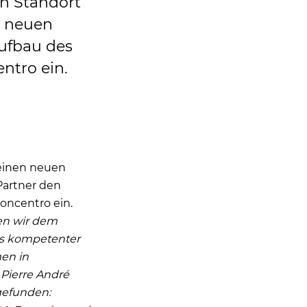
n Standort
s neuen
ufbau des
ntro ein.
 einen neuen
Partner den
Concentro ein.
hen wir dem
ls kompetenter
en in
Pierre André
gefunden: