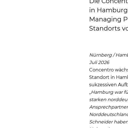
Die Concent
in Hamburg 
Managing Pa
Standorts vo
Nürnberg / Ham
Juli 2026
Concentro wächst
Standort in Ham
sukzessiven Aufb
„Hamburg war für
starken norddeu
Ansprechpartner 
Norddeutschland
Schneider haben 