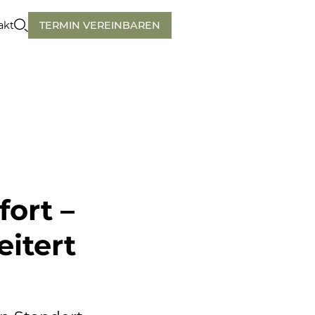
akt
TERMIN VEREINBAREN
ort –
itert