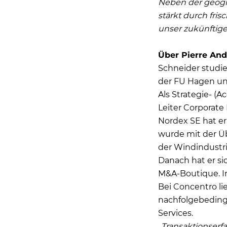
Neben der geogr
stärkt durch fri
unser zukünftig
Über Pierre And
Schneider studie
der FU Hagen und
Als Strategie- (
Leiter Corporat
Nordex SE hat e
wurde mit der Ü
der Windindustri
Danach hat er sic
M&A-Boutique. I
Bei Concentro li
nachfolgebedingt
Services.
„Transaktionserfa