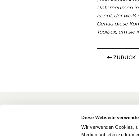
Unternehmen in M
kennt; der weiß,
Genau diese Komb
Toolbox, um sie 
ZURÜCK
Concentro
Diese Webseite verwende
Insights
Die Concentro Management AG ist
Wir verwenden Cookies, um
Medien anbieten zu können
eine auf den Mittelstand fokussierte
Für Unter