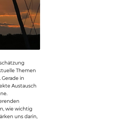
tschätzung
ktuelle Themen
. Gerade in
irekte Austausch
ene.
rierenden
, wie wichtig
rken uns darin,