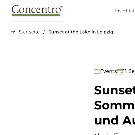
Insights
Startseite
/
Sunset at the Lake in Leipzig
Events
11. 
Sunset
Somme
und A