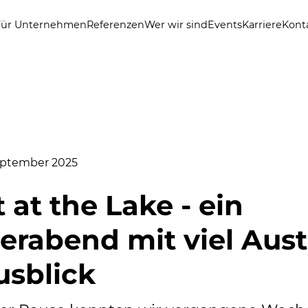
Für Unternehmen
Referenzen
Wer wir sind
Events
Karriere
Kont
September 2025
 at the Lake - ein
rabend mit viel Aus
usblick