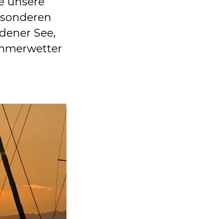
e unsere
esonderen
dener See,
ommerwetter