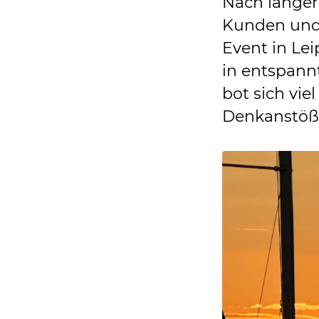
Nach länger
Kunden und 
Event in Le
in entspan
bot sich vie
Denkanstöße